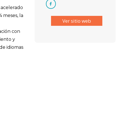
 acelerado
4 meses, la
Ver sitio web
ación con
iento y
 de idiomas