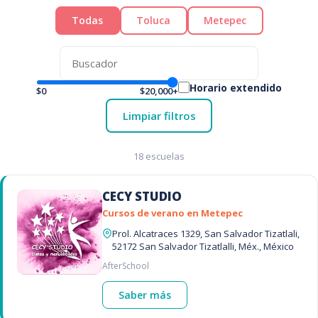
Todas
Toluca
Metepec
Horario extendido
$0
$20,000+
Limpiar filtros
18 escuelas
CECY STUDIO
Cursos de verano en Metepec
Prol. Alcatraces 1329, San Salvador Tizatlali,
52172 San Salvador Tizatlalli, Méx., México
AfterSchool
Saber más