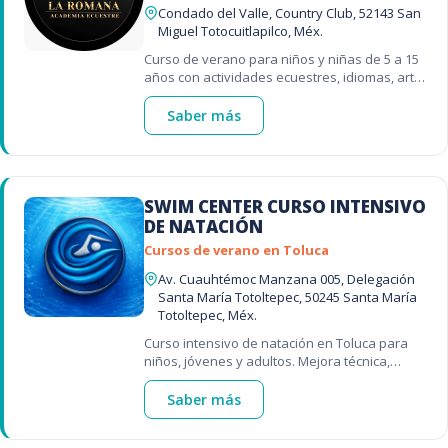
Condado del Valle, Country Club, 52143 San
Miguel Totocuitlapilco, Méx.
Curso de verano para niños y niñas de 5 a 15
años con actividades ecuestres, idiomas, arte
y experiencias diseñadas para un verano
diferente. 🌞🐴✨
Saber más
SWIM CENTER CURSO INTENSIVO
DE NATACIÓN
Cursos de verano en Toluca
Av. Cuauhtémoc Manzana 005, Delegación
Santa María Totoltepec, 50245 Santa María
Totoltepec, Méx.
Curso intensivo de natación en Toluca para
niños, jóvenes y adultos. Mejora técnica,
confianza y condición física este verano. 🌊✨
Saber más