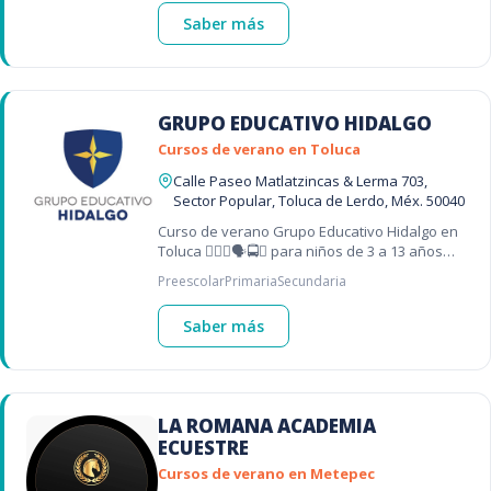
Saber más
GRUPO EDUCATIVO HIDALGO
Cursos de verano en Toluca
Calle Paseo Matlatzincas & Lerma 703,
Sector Popular, Toluca de Lerdo, Méx. 50040
Curso de verano Grupo Educativo Hidalgo en
Toluca 🏊‍♂️🎨🗣️🚍🎉 para niños de 3 a 13 años
con natación, manualidades, idiomas,
Preescolar
Primaria
Secundaria
guardería y transporte
Saber más
LA ROMANA ACADEMIA
ECUESTRE
Cursos de verano en Metepec