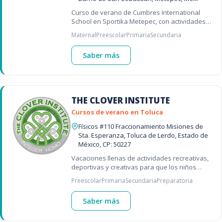
Curso de verano de Cumbres International
School en Sportika Metepec, con actividades
deportivas, recreativas y experiencias
Maternal
Preescolar
Primaria
Secundaria
diseñadas para un verano lleno de di
Saber más
THE CLOVER INSTITUTE
Cursos de verano en Toluca
Físicos #110 Fraccionamiento Misiones de
Sta. Esperanza, Toluca de Lerdo, Estado de
México, CP: 50227
Vacaciones llenas de actividades recreativas,
deportivas y creativas para que los niños
aprendan, convivan y se diviertan durante el
Preescolar
Primaria
Secundaria
Preparatoria
verano.🎨
Saber más