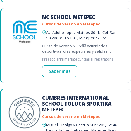
NC SCHOOL METEPEC
Cursos de verano en Metepec
Av. Adolfo López Mateos 801 N, Col. San
Salvador Tizatlalli, Metepec 52172
Curso de verano NC ☀️🎒 actividades
deportivas, días especiales y salidas
divertidas
Preescolar
Primaria
Secundaria
Preparatoria
Saber más
CUMBRES INTERNATIONAL
SCHOOL TOLUCA SPORTIKA
METEPEC
Cursos de verano en Metepec
Miguel Hidalgo y Costilla Sur 1201, 52146
Barrio de San Sebastián, Metepec, Méx.