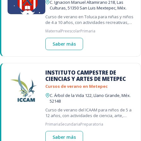
C. Ignacion Manuel Altamirano 218, Las
Culturas, 51350 San Luis Mextepec, Méx.
Curso de verano en Toluca para niñas y niños
de 4 a 10 años, con actividades recreativas,
deportivas y regularización académica. ☀️📚
Maternal
Preescolar
Primaria
Saber más
INSTITUTO CAMPESTRE DE
CIENCIAS Y ARTES DE METEPEC
Cursos de verano en Metepec
C. Árbol de la Vida 122, Llano Grande, Méx.
52148
Curso de verano del ICAAM para niños de 5 a
12 años, con actividades de ciencia, arte,
expresión y creatividad en la naturaleza 🌷
Primaria
Secundaria
Preparatoria
Saber más