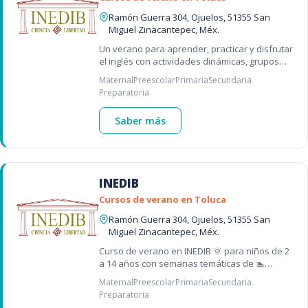
Ramón Guerra 304, Ojuelos, 51355 San
Miguel Zinacantepec, Méx.
Un verano para aprender, practicar y disfrutar
el inglés con actividades dinámicas, grupos
por nivel y experiencias que fortalecen la
Maternal
Preescolar
Primaria
Secundaria
confianza y comunicación d
Preparatoria
Saber más
INEDIB
Cursos de verano en Toluca
Ramón Guerra 304, Ojuelos, 51355 San
Miguel Zinacantepec, Méx.
Curso de verano en INEDIB 🌞 para niños de 2
a 14 años con semanas temáticas de 🏊
Natación ⚽ Deportes 🤸 Gimnasia 🎨
Maternal
Preescolar
Primaria
Secundaria
Manualidades 🤖 Robótica 🎒 Excursiones
Preparatoria
¡inscrip