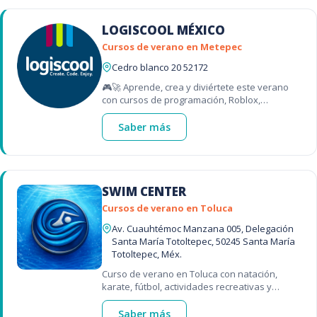
LOGISCOOL MÉXICO
Cursos de verano en Metepec
Cedro blanco 20 52172
🎮🚀 Aprende, crea y diviértete este verano
con cursos de programación, Roblox,
Minecraft, inteligencia artificial, diseño digital y
más.
Saber más
SWIM CENTER
Cursos de verano en Toluca
Av. Cuauhtémoc Manzana 005, Delegación
Santa María Totoltepec, 50245 Santa María
Totoltepec, Méx.
Curso de verano en Toluca con natación,
karate, fútbol, actividades recreativas y
mucho más para desarrollar habilidades
mientras se divierten 🌟
Saber más