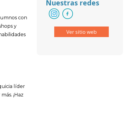
Nuestras redes
 alumnos con
shops y
Ver sitio web
habilidades
uicia líder
 más. ¡Haz