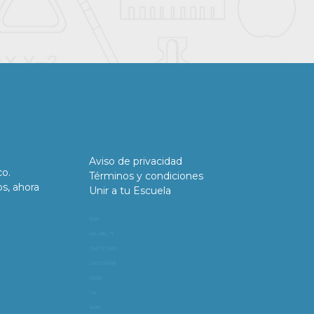
Aviso de privacidad
co.
Términos y condiciones
os, ahora
Unir a tu Escuela
11981
419_488_71
71427321893
54121381948
91688
741
8888