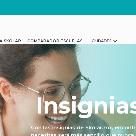
A SKOLAR
COMPARADOR ESCUELAS
CIUDADES
Insignia
Con las insignias de Skolar.mx, encont
necesitas será más sencillo que nunca. 