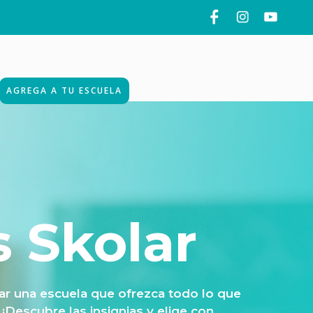
AGREGA A TU ESCUELA
s Skolar
rar una escuela que ofrezca todo lo que
¡Descubre las insignias y elige con