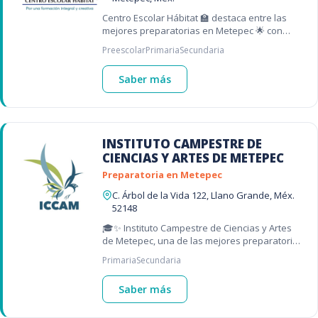
Centro Escolar Hábitat 🏫 destaca entre las
mejores preparatorias en Metepec 🌟 con
planes incorporados a la UNAM.
Preescolar
Primaria
Secundaria
Saber más
INSTITUTO CAMPESTRE DE
CIENCIAS Y ARTES DE METEPEC
Preparatoria en Metepec
C. Árbol de la Vida 122, Llano Grande, Méx.
52148
🎓✨ Instituto Campestre de Ciencias y Artes
de Metepec, una de las mejores preparatorias
en Metepec. Orientación vocacional,
Primaria
Secundaria
proyectos reales y formación para la
Saber más