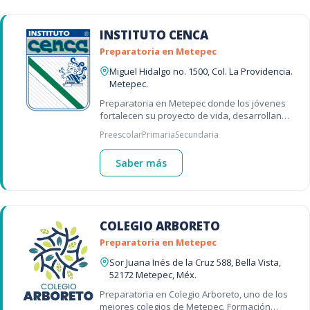
INSTITUTO CENCA
Preparatoria en Metepec
Miguel Hidalgo no. 1500, Col. La Providencia.
Metepec.
Preparatoria en Metepec donde los jóvenes
fortalecen su proyecto de vida, desarrollan
pensamiento crítico y se preparan para su
Preescolar
Primaria
Secundaria
futuro universitario. 🚀📚
Saber más
COLEGIO ARBORETO
Preparatoria en Metepec
Sor Juana Inés de la Cruz 588, Bella Vista,
52172 Metepec, Méx.
Preparatoria en Colegio Arboreto, uno de los
mejores colegios de Metepec. Formación