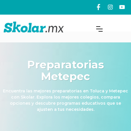
Preparatorias
Metepec
Encuentra las mejores preparatorias en Toluca y Metepec
con Skolar. Explora los mejores colegios, compara
opciones y descubre programas educativos que se
ajusten a tus necesidades.