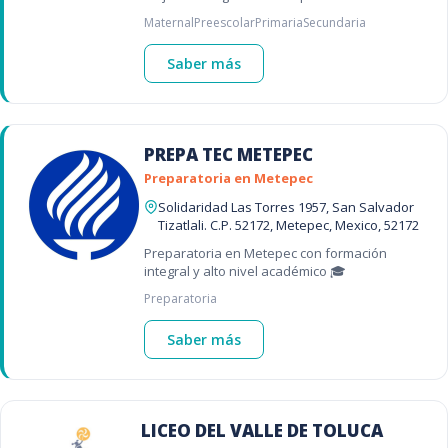
autónoma, inglés, tecnología y valores para
Maternal
Preescolar
Primaria
Secundaria
un futuro universitario exitoso
Saber más
PREPA TEC METEPEC
Preparatoria en Metepec
Solidaridad Las Torres 1957, San Salvador
Tizatlali. C.P. 52172, Metepec, Mexico, 52172
Preparatoria en Metepec con formación
integral y alto nivel académico 🎓
Preparatoria
Saber más
LICEO DEL VALLE DE TOLUCA