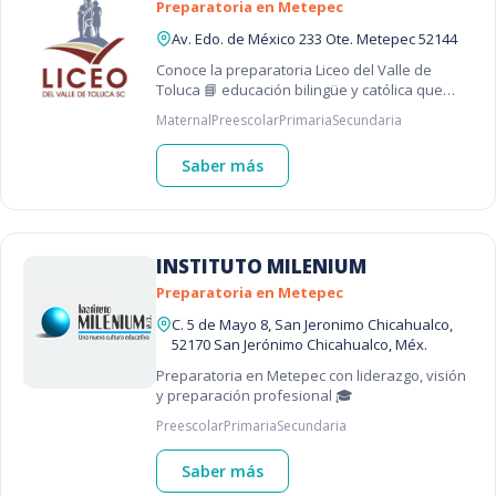
Preparatoria en Metepec
Av. Edo. de México 233 Ote. Metepec 52144
Conoce la preparatoria Liceo del Valle de
Toluca 📘 educación bilingüe y católica que
forma jóvenes responsables con excelencia
Maternal
Preescolar
Primaria
Secundaria
académica desde hace más de 25 añ
Saber más
INSTITUTO MILENIUM
Preparatoria en Metepec
C. 5 de Mayo 8, San Jeronimo Chicahualco,
52170 San Jerónimo Chicahualco, Méx.
Preparatoria en Metepec con liderazgo, visión
y preparación profesional 🎓
Preescolar
Primaria
Secundaria
Saber más