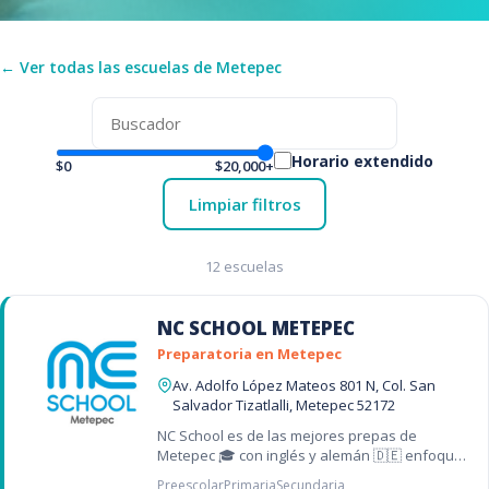
← Ver todas las escuelas de Metepec
Horario extendido
$0
$20,000+
Limpiar filtros
12 escuelas
NC SCHOOL METEPEC
Preparatoria en Metepec
Av. Adolfo López Mateos 801 N, Col. San
Salvador Tizatlalli, Metepec 52172
NC School es de las mejores prepas de
Metepec 🎓 con inglés y alemán 🇩🇪 enfoque
STEAM y vinculación universitaria 🌟
Preescolar
Primaria
Secundaria