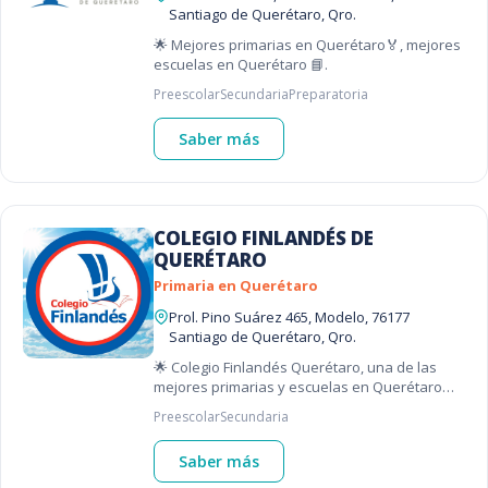
Santiago de Querétaro, Qro.
🌟 Mejores primarias en Querétaro🏅, mejores
escuelas en Querétaro 📘.
Preescolar
Secundaria
Preparatoria
Saber más
COLEGIO FINLANDÉS DE
QUERÉTARO
Primaria en Querétaro
Prol. Pino Suárez 465, Modelo, 76177
Santiago de Querétaro, Qro.
🌟 Colegio Finlandés Querétaro, una de las
mejores primarias y escuelas en Querétaro
🇲🇽.
Preescolar
Secundaria
Saber más