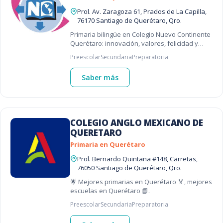
Prol. Av. Zaragoza 61, Prados de La Capilla,
76170 Santiago de Querétaro, Qro.
Primaria bilingüe en Colegio Nuevo Continente
Querétaro: innovación, valores, felicidad y
atención personalizada para formar alumnos
Preescolar
Secundaria
Preparatoria
destacados y felices.
Saber más
COLEGIO ANGLO MEXICANO DE
QUERETARO
Primaria en Querétaro
Prol. Bernardo Quintana #148, Carretas,
76050 Santiago de Querétaro, Qro.
🌟 Mejores primarias en Querétaro 🏅, mejores
escuelas en Querétaro 📘.
Preescolar
Secundaria
Preparatoria