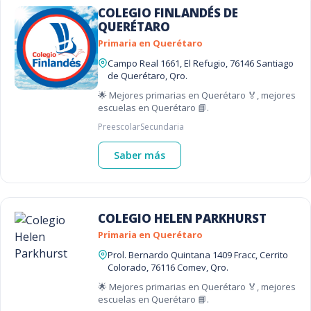
COLEGIO FINLANDÉS DE
QUERÉTARO
Primaria en Querétaro
Campo Real 1661, El Refugio, 76146 Santiago
de Querétaro, Qro.
🌟 Mejores primarias en Querétaro 🏅, mejores
escuelas en Querétaro 📘.
Preescolar
Secundaria
Saber más
COLEGIO HELEN PARKHURST
Primaria en Querétaro
Prol. Bernardo Quintana 1409 Fracc, Cerrito
Colorado, 76116 Comev, Qro.
🌟 Mejores primarias en Querétaro 🏅, mejores
escuelas en Querétaro 📘.