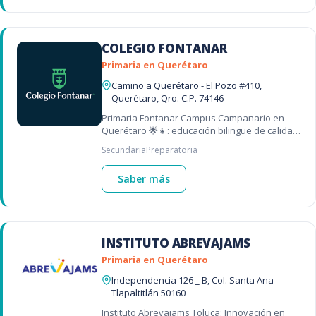
COLEGIO FONTANAR
Primaria en Querétaro
Camino a Querétaro - El Pozo #410,
Querétaro, Qro. C.P. 74146
Primaria Fontanar Campus Campanario en
Querétaro 🌟👧: educación bilingüe de calidad
🗣️🇬🇧, valores ✝️💛 y desarrollo integral 🌱💖
Secundaria
Preparatoria
para niñas – una de las mejores pr
Saber más
INSTITUTO ABREVAJAMS
Primaria en Querétaro
Independencia 126 _ B, Col. Santa Ana
Tlapaltitlán 50160
Instituto Abrevajams Toluca: Innovación en