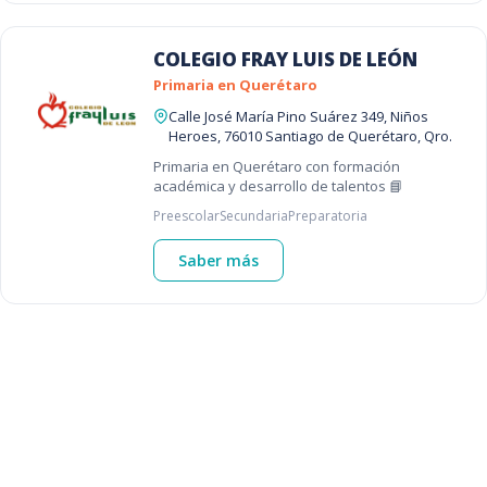
COLEGIO FRAY LUIS DE LEÓN
Primaria en Querétaro
Calle José María Pino Suárez 349, Niños
Heroes, 76010 Santiago de Querétaro, Qro.
Primaria en Querétaro con formación
académica y desarrollo de talentos 📘
Preescolar
Secundaria
Preparatoria
Saber más
COLEGIO BRISTOL
Primaria en Querétaro
Revolución, La Campana, Jurica Pueblo,
76100 Santiago de Querétaro, Qro.
Primaria en Querétaro con aprendizaje activo
y visión global 📘