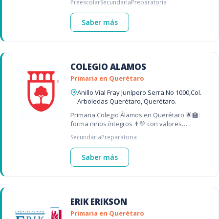
Preescolar
Secundaria
Preparatoria
Saber más
COLEGIO ALAMOS
Primaria en Querétaro
Anillo Vial Fray Junípero Serra No 1000,Col.
Arboledas Querétaro, Querétaro.
Primaria Colegio Álamos en Querétaro 🌟🏫:
forma niños íntegros ✝️💛 con valores
cristianos 🌱✝️ y habilidades STEM 🧪💻📐 – una
Secundaria
Preparatoria
de las mejores primarias en Querétaro
Saber más
ERIK ERIKSON
Primaria en Querétaro