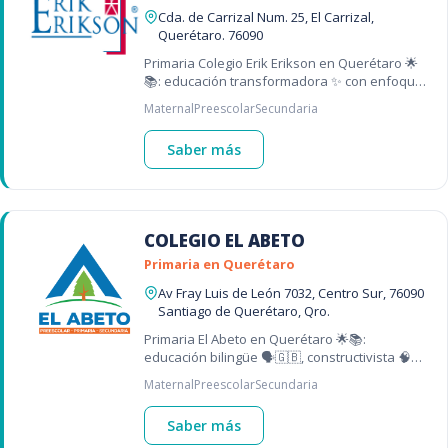
Cda. de Carrizal Num. 25, El Carrizal,
Querétaro. 76090
Primaria Colegio Erik Erikson en Querétaro 🌟
📚: educación transformadora ✨ con enfoque
en aprendizaje autónomo 🤓 y bilingüe 🗣️ –
Maternal
Preescolar
Secundaria
una de las mejores escuelas en Q
Saber más
COLEGIO EL ABETO
Primaria en Querétaro
Av Fray Luis de León 7032, Centro Sur, 76090
Santiago de Querétaro, Qro.
Primaria El Abeto en Querétaro 🌟📚:
educación bilingüe 🗣️🇬🇧, constructivista 🧠✨
y formación integral 🌱💖 para niños – una de
Maternal
Preescolar
Secundaria
las mejores primarias en Querétaro 🏫📍
Saber más