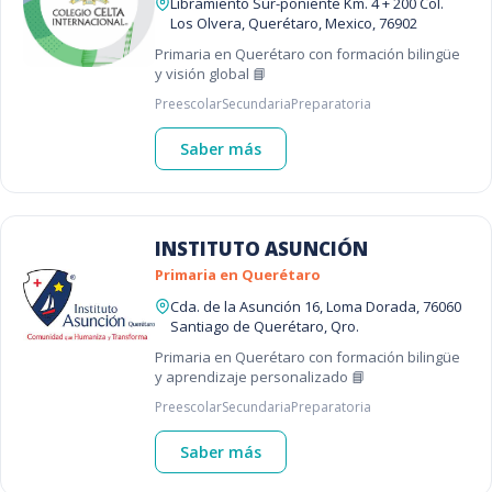
Libramiento Sur-poniente Km. 4 + 200 Col.
Los Olvera, Querétaro, Mexico, 76902
Primaria en Querétaro con formación bilingüe
y visión global 📘
Preescolar
Secundaria
Preparatoria
Saber más
INSTITUTO ASUNCIÓN
Primaria en Querétaro
Cda. de la Asunción 16, Loma Dorada, 76060
Santiago de Querétaro, Qro.
Primaria en Querétaro con formación bilingüe
y aprendizaje personalizado 📘
Preescolar
Secundaria
Preparatoria
Saber más