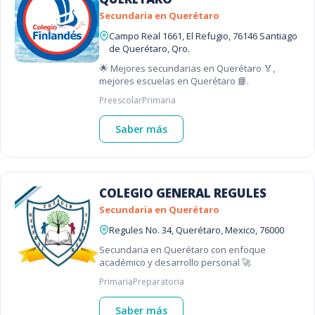
Secundaria en Querétaro
Campo Real 1661, El Refugio, 76146 Santiago
de Querétaro, Qro.
🌟 Mejores secundarias en Querétaro 🏅,
mejores escuelas en Querétaro 📘.
Preescolar
Primaria
Saber más
COLEGIO GENERAL REGULES
Secundaria en Querétaro
Regules No. 34, Querétaro, Mexico, 76000
Secundaria en Querétaro con enfoque
académico y desarrollo personal 🚀
Primaria
Preparatoria
Saber más