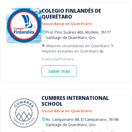
COLEGIO FINLANDÉS DE
QUERÉTARO
Secundaria en Querétaro
Prol. Pino Suárez 465, Modelo, 76177
Santiago de Querétaro, Qro.
🌟 Mejores secundarias en Querétaro 🏅,
mejores escuelas en Querétaro 📖.
Preescolar
Primaria
Saber más
CUMBRES INTERNATIONAL
SCHOOL
Secundaria en Querétaro
Av. Campanario 88, El Campanario, 76146
Santiago de Querétaro, Qro.