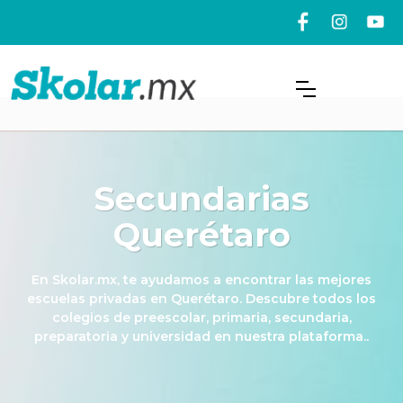
Secundarias
Querétaro
En Skolar.mx, te ayudamos a encontrar las mejores
escuelas privadas en Querétaro. Descubre todos los
colegios de preescolar, primaria, secundaria,
preparatoria y universidad en nuestra plataforma..