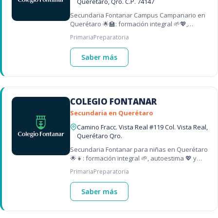
Querétaro, Qro. C.P. 74147
Secundaria Fontanar Campus Campanario en
Querétaro 🌟🏫: formación integral 🌱💖,
bilingüe 🗣️🇬🇧 y desarrollo emocional 💛😊 –
Primaria
Preparatoria
una de las mejores secundarias en Querét
Saber más
COLEGIO FONTANAR
Secundaria en Querétaro
Camino Fracc. Vista Real #119 Col. Vista Real,
Querétaro Qro.
Secundaria Fontanar para niñas en Querétaro
🌟👧: formación integral 🌱, autoestima 💖 y
proyectos interdisciplinarios 🧩🎨 – una de las
Primaria
Preparatoria
mejores escuelas para niñas e
Saber más