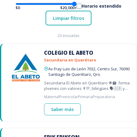
Horario extendido
$0
$20,000+
Limpiar filtros
23 escuelas
COLEGIO EL ABETO
Secundaria en Querétaro
Av Fray Luis de León 7032, Centro Sur, 76090
Santiago de Querétaro, Qro.
Secundaria El Abeto en Querétaro 🌟🏫: forma
jóvenes con valores ✝️💛, bilingües 🗣️🇬🇧 y
preparados para el futuro 🚀 – una de las
Maternal
Preescolar
Primaria
Preparatoria
mejores secundarias en Querétaro 📍
Saber más