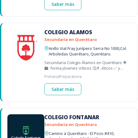
Saber más
COLEGIO ALAMOS
Secundaria en Querétaro
Anillo Vial Fray Junípero Serra No 1000,Col.
Arboledas Querétaro, Querétaro.
Secundaria Colegio Álamos en Querétaro 🌟
🏫: forma jóvenes críticos 🤔✝️, éticos ✅ y
preparados para el futuro 🚀 – una de las
Primaria
Preparatoria
mejores secundarias en Querétaro 📍
Saber más
COLEGIO FONTANAR
Secundaria en Querétaro
Camino a Querétaro - El Pozo #410,