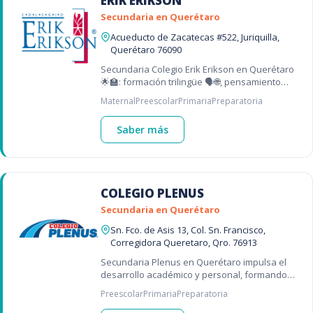
ERIK ERIKSON
Secundaria en Querétaro
Acueducto de Zacatecas #522, Juriquilla,
Querétaro 76090
Secundaria Colegio Erik Erikson en Querétaro
🌟🏫: formación trilingüe 🗣️🌐, pensamiento
crítico 🤔 y creatividad 🎨 – una de las mejores
Maternal
Preescolar
Primaria
Preparatoria
escuelas de Querétaro 📍
Saber más
COLEGIO PLENUS
Secundaria en Querétaro
Sn. Fco. de Asis 13, Col. Sn. Francisco,
Corregidora Queretaro, Qro. 76913
Secundaria Plenus en Querétaro impulsa el
desarrollo académico y personal, formando
jóvenes autónomos.
Preescolar
Primaria
Preparatoria