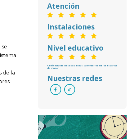
Atención
Instalaciones
Nivel educativo
 se
Sistema
Calificaciones basadas en los comentarios de los usuarios
de skolar
s de la
Nuestras redes
ores