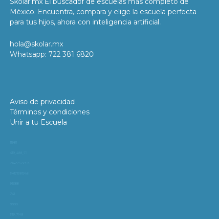
Skolar.mx El buscador de escuelas más completo de
México. Encuentra, compara y elige la escuela perfecta
para tus hijos, ahora con inteligencia artificial.
hola@skolar.mx
Whatsapp: 722 381 6820
Aviso de privacidad
Términos y condiciones
Unir a tu Escuela
11981
419_488_71
71427321893
54121381948
91688
741
8888
519_7148