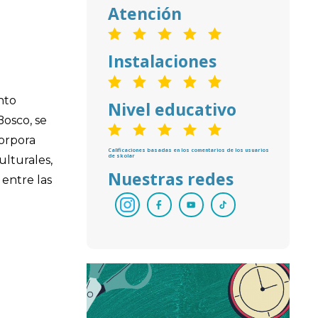
Atención
Instalaciones
nto
Nivel educativo
Bosco, se
corpora
Calificaciones basadas en los comentarios de los usuarios
de skolar
ulturales,
Nuestras redes
entre las