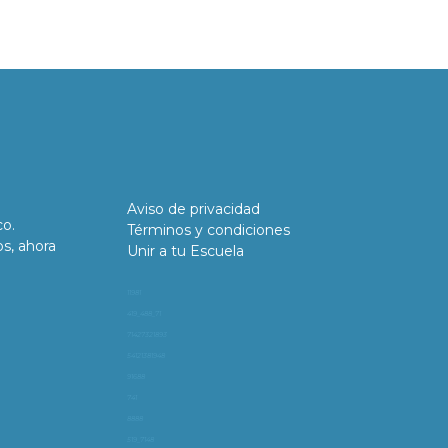
Aviso de privacidad
co.
Términos y condiciones
os, ahora
Unir a tu Escuela
11981
419_488_71
71427321893
54121381948
91688
741
8888
519_7148