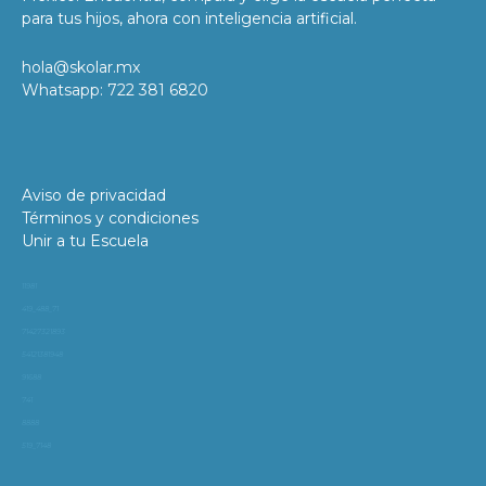
para tus hijos, ahora con inteligencia artificial.
hola@skolar.mx
Whatsapp: 722 381 6820
Aviso de privacidad
Términos y condiciones
Unir a tu Escuela
11981
419_488_71
71427321893
54121381948
91688
741
8888
519_7148