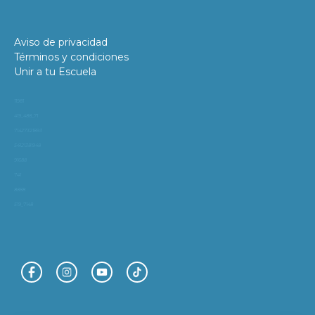
Aviso de privacidad
Términos y condiciones
Unir a tu Escuela
11981
419_488_71
71427321893
54121381948
91688
741
8888
519_7148