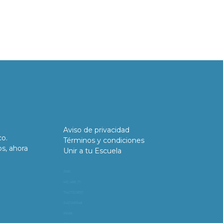
Aviso de privacidad
co.
Términos y condiciones
os, ahora
Unir a tu Escuela
11981
419_488_71
71427321893
54121381948
91688