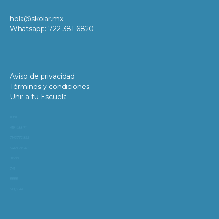
hola@skolar.mx
Whatsapp: 722 381 6820
Aviso de privacidad
Términos y condiciones
Unir a tu Escuela
11981
419_488_71
71427321893
54121381948
91688
741
8888
519_7148