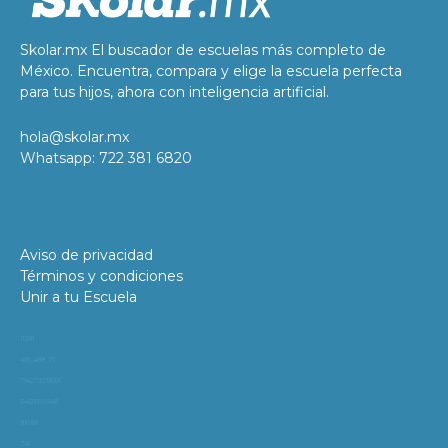
Skolar.mx El buscador de escuelas más completo de
México. Encuentra, compara y elige la escuela perfecta
para tus hijos, ahora con inteligencia artificial.
hola@skolar.mx
Whatsapp: 722 381 6820
Aviso de privacidad
Términos y condiciones
Unir a tu Escuela
11981
419_488_71
71427321893
54121381948
91688
741