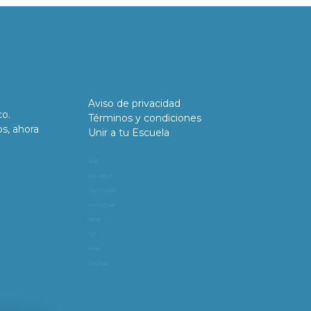
Aviso de privacidad
co.
Términos y condiciones
os, ahora
Unir a tu Escuela
11981
419_488_71
71427321893
54121381948
91688
741
8888
519_7148