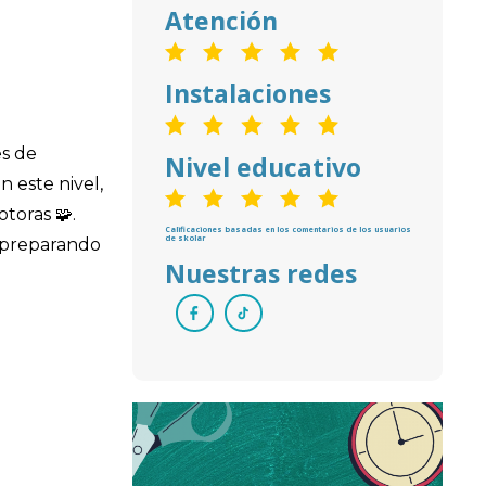
Atención
Instalaciones
es de
Nivel educativo
 este nivel,
toras 🧩.
Calificaciones basadas en los comentarios de los usuarios
de skolar
, preparando
Nuestras redes