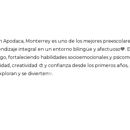
en Apodaca, Monterrey es uno de los mejores preescolar
dizaje integral en un entorno bilingüe y afectuoso💙. En
ego, fortaleciendo habilidades socioemocionales y psicomo
idad, creatividad 🎨 y confianza desde los primeros años
xploran y se divierten✨.