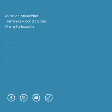
Aviso de privacidad
Términos y condiciones
Unir a tu Escuela
11981
419_488_71
71427321893
54121381948
91688
741
8888
519_7148