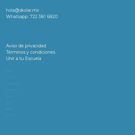
hola@skolar.mx
Whatsapp: 722 381 6820
Aviso de privacidad
Términos y condiciones
Unir a tu Escuela
11981
419_488_71
71427321893
54121381948
91688
741
8888
519_7148