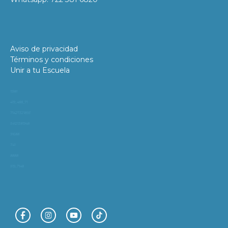
Aviso de privacidad
Términos y condiciones
Unir a tu Escuela
11981
419_488_71
71427321893
54121381948
91688
741
8888
519_7148