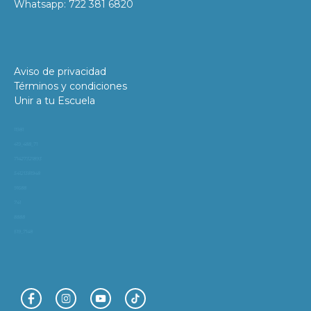
Whatsapp: 722 381 6820
Aviso de privacidad
Términos y condiciones
Unir a tu Escuela
11981
419_488_71
71427321893
54121381948
91688
741
8888
519_7148