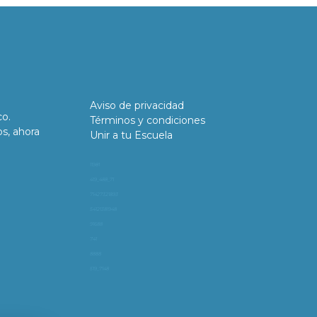
Aviso de privacidad
co.
Términos y condiciones
os, ahora
Unir a tu Escuela
11981
419_488_71
71427321893
54121381948
91688
741
8888
519_7148