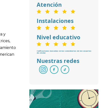
Atención
Instalaciones
a y
Nivel educativo
rices,
ñamiento
Calificaciones basadas en los comentarios de los usuarios
de skolar
american
Nuestras redes