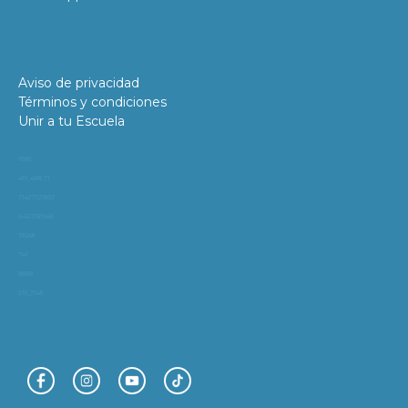
Aviso de privacidad
Términos y condiciones
Unir a tu Escuela
11981
419_488_71
71427321893
54121381948
91688
741
8888
519_7148