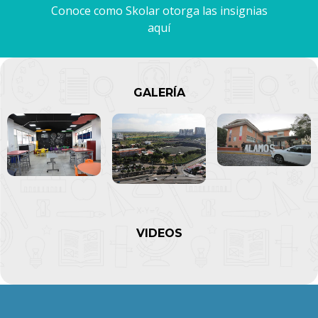
Conoce como Skolar otorga las insignias
aquí
GALERÍA
VIDEOS