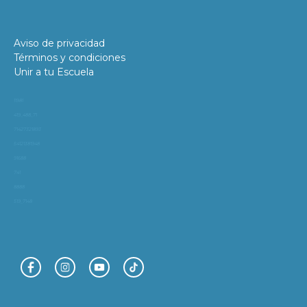
Aviso de privacidad
Términos y condiciones
Unir a tu Escuela
11981
419_488_71
71427321893
54121381948
91688
741
8888
519_7148