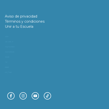
Aviso de privacidad
Términos y condiciones
Unir a tu Escuela
11981
419_488_71
71427321893
54121381948
91688
741
8888
519_7148