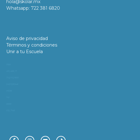
hola@skolar.mx
Whatsapp: 722 381 6820
Aviso de privacidad
Términos y condiciones
Unir a tu Escuela
11981
419_488_71
71427321893
54121381948
91688
741
8888
519_7148