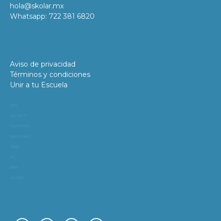
hola@skolar.mx
Whatsapp: 722 381 6820
Aviso de privacidad
Términos y condiciones
Unir a tu Escuela
11981
419_488_71
71427321893
54121381948
91688
741
8888
519_7148