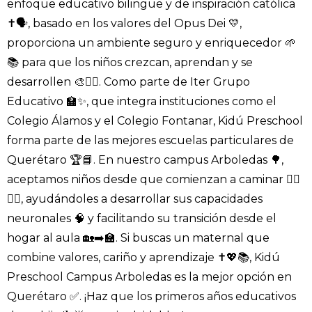
enfoque educativo bilingüe y de inspiración católica
✝️🗣️, basado en los valores del Opus Dei 💛,
proporciona un ambiente seguro y enriquecedor 🌱
📚 para que los niños crezcan, aprendan y se
desarrollen 🎨🤸‍♂️. Como parte de Iter Grupo
Educativo 🏫✨, que integra instituciones como el
Colegio Álamos y el Colegio Fontanar, Kidú Preschool
forma parte de las mejores escuelas particulares de
Querétaro 🏆📘. En nuestro campus Arboledas 🌳,
aceptamos niños desde que comienzan a caminar 🚶‍♂️
🚶‍♀️, ayudándoles a desarrollar sus capacidades
neuronales 🧠 y facilitando su transición desde el
hogar al aula 🏡➡️🏫. Si buscas un maternal que
combine valores, cariño y aprendizaje ✝️💖📚, Kidú
Preschool Campus Arboledas es la mejor opción en
Querétaro ✅. ¡Haz que los primeros años educativos