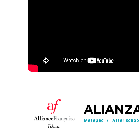
ALIANZ
Metepec
/
After schoo