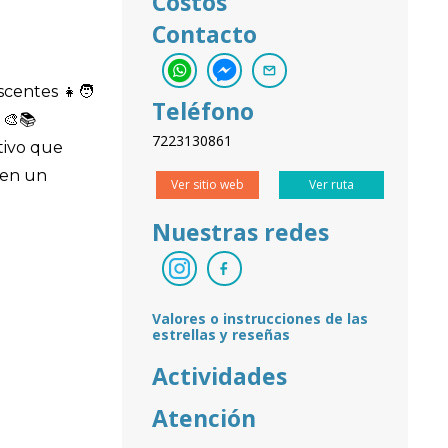
Costos
Contacto
scentes 👧🧑
Teléfono
 🎨📚
7223130861
tivo que
 en un
Ver sitio web
Ver ruta
Nuestras redes
Valores o instrucciones de las
estrellas y reseñas
Actividades
Atención