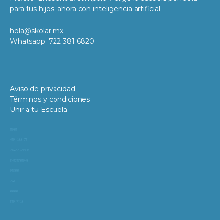
para tus hijos, ahora con inteligencia artificial.
hola@skolar.mx
Whatsapp: 722 381 6820
Aviso de privacidad
Términos y condiciones
Unir a tu Escuela
11981
419_488_71
71427321893
54121381948
91688
741
8888
519_7148