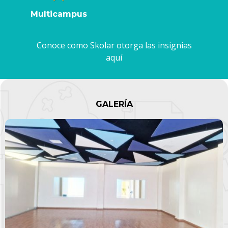
Multicampus
Conoce como Skolar otorga las insignias
aquí
GALERÍA