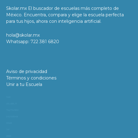
Skolar.mx El buscador de escuelas más completo de
México. Encuentra, compara y elige la escuela perfecta
para tus hijos, ahora con inteligencia artificial.
hola@skolar.mx
Whatsapp: 722 381 6820
Aviso de privacidad
Términos y condiciones
Unir a tu Escuela
11981
419_488_71
71427321893
54121381948
91688
741
8888