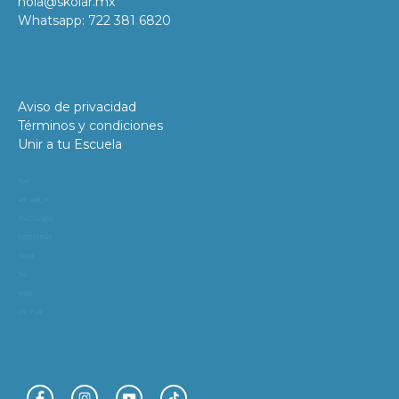
hola@skolar.mx
Whatsapp: 722 381 6820
Aviso de privacidad
Términos y condiciones
Unir a tu Escuela
11981
419_488_71
71427321893
54121381948
91688
741
8888
519_7148