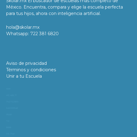
Skolar.mx El buscador de escuelas más completo de
México. Encuentra, compara y elige la escuela perfecta
para tus hijos, ahora con inteligencia artificial.
hola@skolar.mx
Whatsapp: 722 381 6820
Aviso de privacidad
Términos y condiciones
Unir a tu Escuela
11981
419_488_71
71427321893
54121381948
91688
741
8888
519_7148