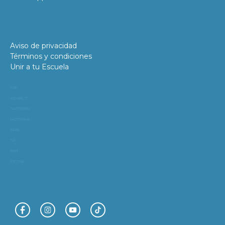
Aviso de privacidad
Términos y condiciones
Unir a tu Escuela
11981
419_488_71
71427321893
54121381948
91688
741
8888
519_7148