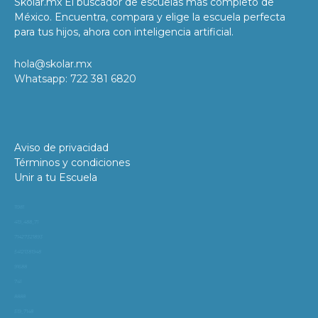
Skolar.mx El buscador de escuelas más completo de
México. Encuentra, compara y elige la escuela perfecta
para tus hijos, ahora con inteligencia artificial.
hola@skolar.mx
Whatsapp: 722 381 6820
Aviso de privacidad
Términos y condiciones
Unir a tu Escuela
11981
419_488_71
71427321893
54121381948
91688
741
8888
519_7148