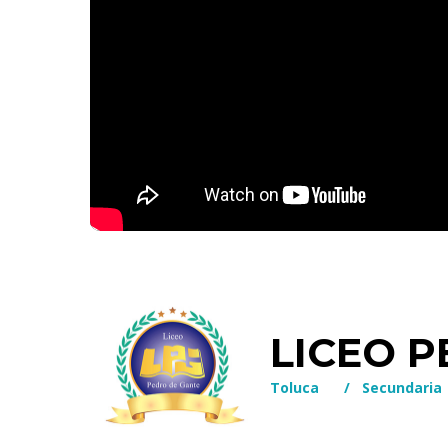
LICEO 
Toluca
/
Secundaria