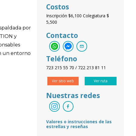
Costos
Inscripción $6,100 Colegiatura $
5,500
espaldada por
Contacto
OTION y
ponsables
en un entorno
Teléfono
723 215 55 70 / 722 213 81 11
Ver sitio web
Ver ruta
Nuestras redes
Valores o instrucciones de las
estrellas y reseñas