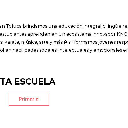
 en Toluca brindamos una educación integral bilingüe r
s estudiantes aprenden en un ecosistema innovador KN
ss, karate, música, arte y más 🤖🎶 formamos jóvenes res
ollan habilidades sociales, intelectuales y emocionales 
STA ESCUELA
Primaria