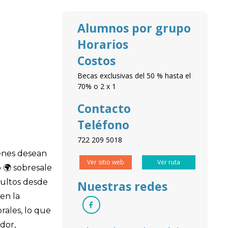
Alumnos por grupo
Horarios
Costos
Becas exclusivas del 50 % hasta el
70% o 2 x 1
Contacto
Teléfono
722 209 5018
ienes desean
Ver sitio web
Ver ruta
 🌍 sobresale
dultos desde
Nuestras redes
cen la
rales, lo que
dor,