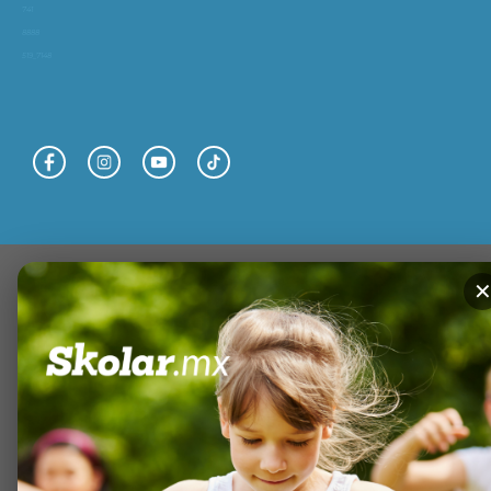
741
8888
519_7148