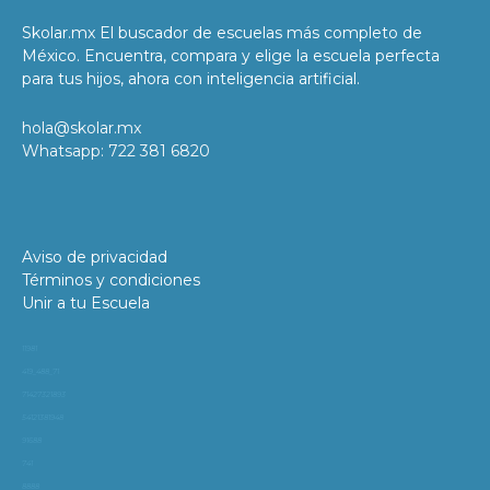
Skolar.mx El buscador de escuelas más completo de
México. Encuentra, compara y elige la escuela perfecta
para tus hijos, ahora con inteligencia artificial.
hola@skolar.mx
Whatsapp: 722 381 6820
Aviso de privacidad
Términos y condiciones
Unir a tu Escuela
11981
419_488_71
71427321893
54121381948
91688
741
8888