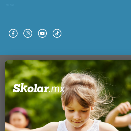
519_7148