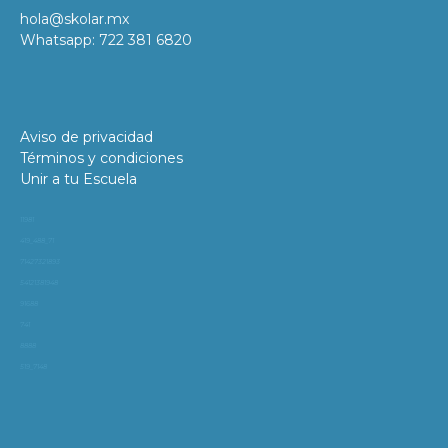
hola@skolar.mx
Whatsapp: 722 381 6820
Aviso de privacidad
Términos y condiciones
Unir a tu Escuela
11981
419_488_71
71427321893
54121381948
91688
741
8888
519_7148