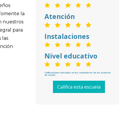
peños
 fomente la
Atención
en nuestros
egral para
Instalaciones
 las
ención
Nivel educativo
Calificaciones basadas en los comentarios de los usuarios
de skolar
Califica esta escuela