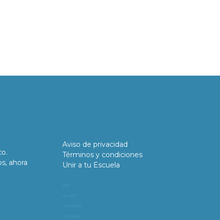
Aviso de privacidad
co.
Términos y condiciones
os, ahora
Unir a tu Escuela
11981
419_488_71
71427321893
54121381948