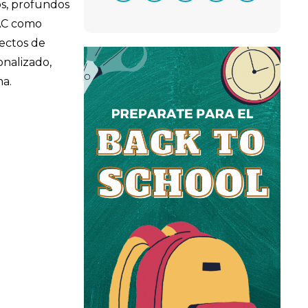
os, profundos
TAC como
yectos de
onalizado,
na.