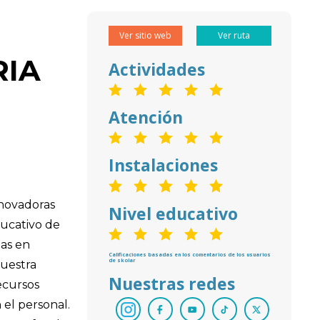
Ver sitio web
Ver ruta
RIA
Actividades
Atención
Instalaciones
nnovadoras
Nivel educativo
ducativo de
las en
Calificaciones basadas en los comentarios de los usuarios
de skolar
nuestra
Nuestras redes
ecursos
 el personal.