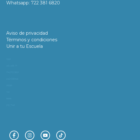
Whatsapp: 722 381 6820
Aviso de privacidad
Términos y condiciones
Unir a tu Escuela
11981
419_488_71
71427321893
54121381948
91688
741
8888
519_7148