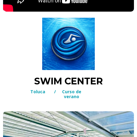
SWIM CENTER
Toluca
/
Curso de
verano