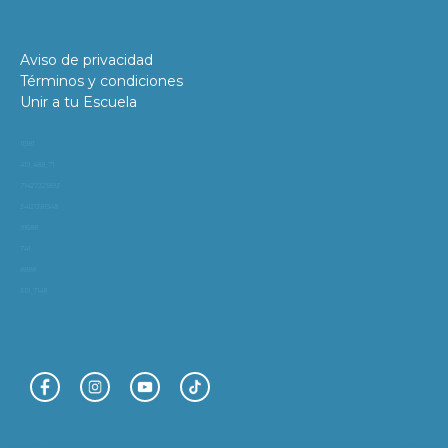
Aviso de privacidad
Términos y condiciones
Unir a tu Escuela
11981
419_488_71
71427321893
54121381948
91688
741
8888
519_7148