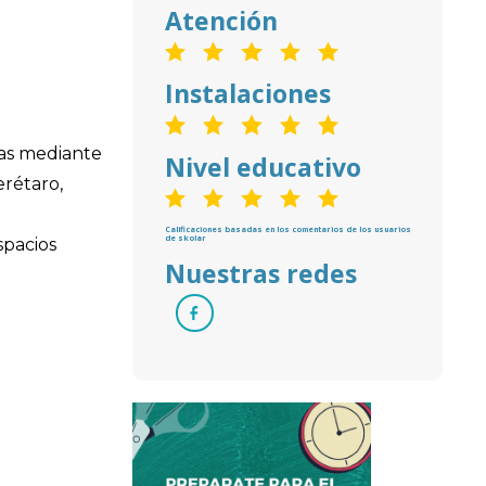
Atención
Instalaciones
cas mediante
Nivel educativo
erétaro,
n
Calificaciones basadas en los comentarios de los usuarios
de skolar
spacios
Nuestras redes