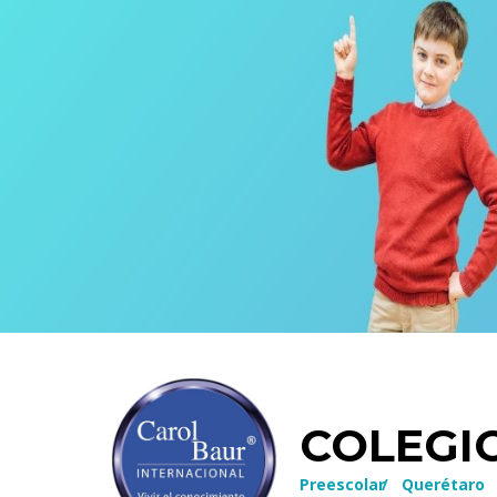
COLEGI
Preescolar
/
Querétaro