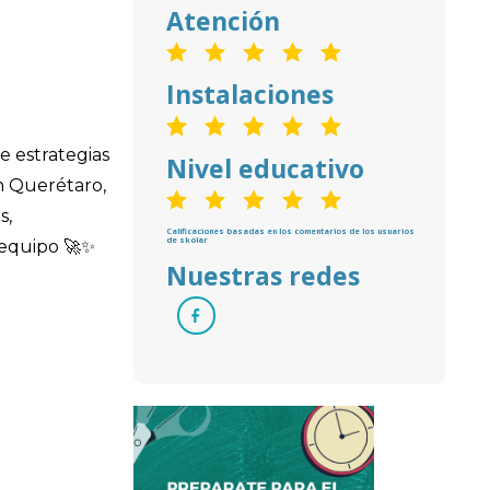
Atención
Instalaciones
e estrategias
Nivel educativo
en Querétaro,
s,
Calificaciones basadas en los comentarios de los usuarios
de skolar
 equipo 🚀✨
Nuestras redes