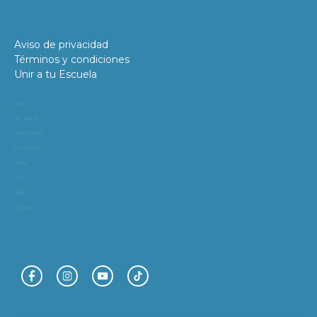
Aviso de privacidad
Términos y condiciones
Unir a tu Escuela
11981
419_488_71
71427321893
54121381948
91688
741
8888
519_7148